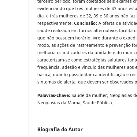
terceiro período, foram coletados seis exames ci
evidenciando que três mulheres de 43 anos es
dia, e três mulheres de 32, 39 e 56 anos não fazi
respectivamente.
Conclusão:
A oferta de ativid
saúde realizada em turnos alternativos facilita 
que não possuem horário livre durante o exped
modo, as ações de rastreamento e prevenção for
melhoria os indicadores da unidade e do municí
caracterizam-se como estratégias salutares tant
frequência, adesão e vínculo das mulheres aos
básica, quanto possibilitam a identificação e re
sintomas de alerta, que devem ser observados p
Palavras-chave
:
Saúde da mulher; Neoplasias do
Neoplasias da Mama; Saúde Pública.
Biografia do Autor