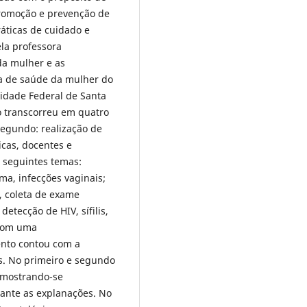
promoção e prevenção de
áticas de cuidado e
la professora
a mulher e as
na de saúde da mulher do
dade Federal de Santa
 transcorreu em quatro
segundo: realização de
cas, docentes e
 seguintes temas:
ma, infecções vaginais;
, coleta de exame
detecção de HIV, sífilis,
 com uma
nto contou com a
os. No primeiro e segundo
, mostrando-se
ante as explanações. No