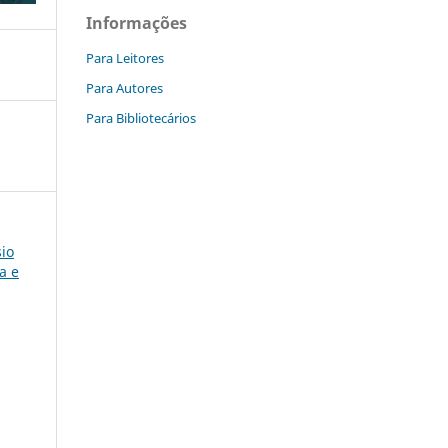
Informações
Para Leitores
Para Autores
Para Bibliotecários
sio
a e