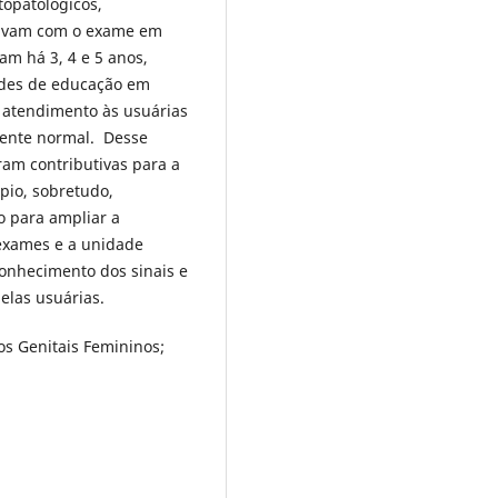
topatológicos,
tavam com o exame em
am há 3, 4 e 5 anos,
ades de educação em
o atendimento às usuárias
iente normal. Desse
am contributivas para a
pio, sobretudo,
o para ampliar a
 exames e a unidade
conhecimento dos sinais e
elas usuárias.
s Genitais Femininos;