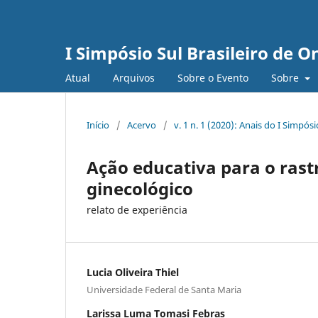
I Simpósio Sul Brasileiro de O
Atual
Arquivos
Sobre o Evento
Sobre
Início
/
Acervo
/
v. 1 n. 1 (2020): Anais do I Simpósi
Ação educativa para o ras
ginecológico
relato de experiência
Lucia Oliveira Thiel
Universidade Federal de Santa Maria
Larissa Luma Tomasi Febras