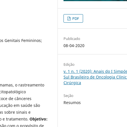
PDF
Publicado
s Genitais Femininos;
08-04-2020
Edição
v. 1 n. 1 (2020): Anais do I Simpó
Sul Brasileiro de Oncologia Clínic
Cirúrgica
s mamas, o rastreamento
citopatológico
Seção
coce de cânceres
Resumos
ducação em saúde são
s sobre sinais e
o e tratamento.
Objetivo:
nsão com o propósito de