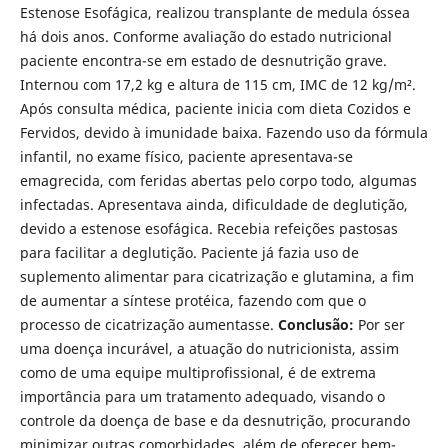
Estenose Esofágica, realizou transplante de medula óssea
há dois anos. Conforme avaliação do estado nutricional
paciente encontra-se em estado de desnutrição grave.
Internou com 17,2 kg e altura de 115 cm, IMC de 12 kg/m².
Após consulta médica, paciente inicia com dieta Cozidos e
Fervidos, devido à imunidade baixa. Fazendo uso da fórmula
infantil, no exame físico, paciente apresentava-se
emagrecida, com feridas abertas pelo corpo todo, algumas
infectadas. Apresentava ainda, dificuldade de deglutição,
devido a estenose esofágica. Recebia refeições pastosas
para facilitar a deglutição. Paciente já fazia uso de
suplemento alimentar para cicatrização e glutamina, a fim
de aumentar a síntese protéica, fazendo com que o
processo de cicatrização aumentasse.
Conclusão:
Por ser
uma doença incurável, a atuação do nutricionista, assim
como de uma equipe multiprofissional, é de extrema
importância para um tratamento adequado, visando o
controle da doença de base e da desnutrição, procurando
minimizar outras comorbidades, além de oferecer bem-