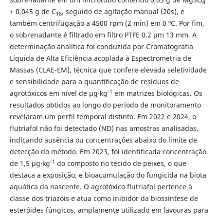
4
+ 0,045 g de C
, seguido de agitação manual (20s), e
18
também centrifugação a 4500 rpm (2 min) em 0 ºC. Por fim,
o sobrenadante é filtrado em filtro PTFE 0,2 μm 13 mm. A
determinação analítica foi conduzida por Cromatografia
Líquida de Alta Eficiência acoplada à Espectrometria de
Massas (CLAE-EM), técnica que confere elevada seletividade
e sensibilidade para a quantificação de resíduos de
-1
agrotóxicos em nível de µg⋅kg
em matrizes biológicas. Os
resultados obtidos ao longo do período de monitoramento
revelaram um perfil temporal distinto. Em 2022 e 2024, o
flutriafol não foi detectado (ND) nas amostras analisadas,
indicando ausência ou concentrações abaixo do limite de
detecção do método. Em 2023, foi identificada concentração
-1
de 1,5 µg⋅kg
do composto no tecido de peixes, o que
destaca a exposição, e bioacumulação do fungicida na biota
aquática da nascente. O agrotóxico flutriafol pertence à
classe dos triazóis e atua como inibidor da biossíntese de
esteróides fúngicos, amplamente utilizado em lavouras para