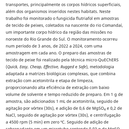
transportes, principalmente os corpos hídricos superficiais,
além dos organismos inseridos nestes habitats. Neste
trabalho foi monitorado o fungicida flutriafol em amostras
de tecido de peixes, coletados na nascente do rio Comandaí,
um importante corpo hídrico da região das missões no
noroeste do Rio Grande do Sul. O monitoramento ocorreu
num período de 3 anos, de 2022 a 2024, com uma
amostragem em cada ano. O preparo das amostras de
tecido de peixe foi realizado pela técnica micro-QuEChERS
(
Quick, Easy, Cheap, Effective, Rugged
e
Safe
), metodologia
adaptada a matrizes biológicas complexas, que combina
extração com acetonitrila e etapa de limpeza,
proporcionando alta eficiência de extração com baixo
volume de solvente e tempo reduzido de preparo. Em 1 g de
amostra, são adicionados 1 mL de acetonitrila, seguido de
agitação por vórtex (30s), e adição de 0,6 de MgSO
e 0,2 de
4
NaCl, seguido de agitação por vórtex (30s), e centrifugação
a 4500 rpm (5 min) em zero ºC. Seguido de adição de
sobrenadante em um microtubo contendo 0,03 g de MgSO