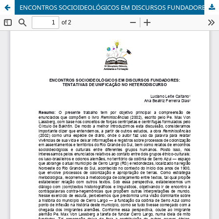
ENCONTROS SOCIOIDEOLÓGICOS EM DISCURSOS FUNDADORES: TENTATIVAS DE UNIFICAÇÃO NO HETERODISCURSO