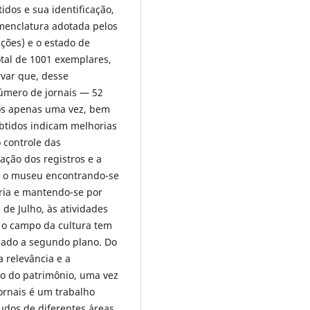
idos e sua identificação,
menclatura adotada pelos
ações) e o estado de
tal de 1001 exemplares,
rvar que, desse
número de jornais — 52
os apenas uma vez, bem
obtidos indicam melhorias
 controle das
ação dos registros e a
 o museu encontrando-se
ria e mantendo-se por
de Julho, às atividades
 o campo da cultura tem
egado a segundo plano. Do
 relevância e a
ão do patrimônio, uma vez
ornais é um trabalho
udos de diferentes áreas