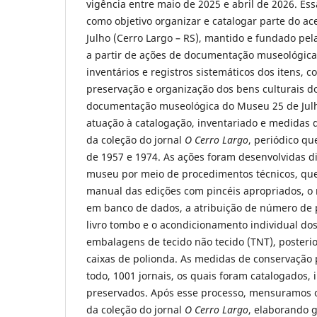
vigência entre maio de 2025 e abril de 2026. Es
como objetivo organizar e catalogar parte do a
Julho (Cerro Largo – RS), mantido e fundado pela
a partir de ações de documentação museológica
inventários e registros sistemáticos dos itens, c
preservação e organização dos bens culturais 
documentação museológica do Museu 25 de Julh
atuação à catalogação, inventariado e medidas 
da coleção do jornal
O Cerro Largo
, periódico qu
de 1957 e 1974. As ações foram desenvolvidas 
museu por meio de procedimentos técnicos, que
manual das edições com pincéis apropriados, o 
em banco de dados, a atribuição de número de p
livro tombo e o acondicionamento individual d
embalagens de tecido não tecido (TNT), poste
caixas de polionda. As medidas de conservação 
todo, 1001 jornais, os quais foram catalogados, 
preservados. Após esse processo, mensuramos o 
da coleção do jornal
O Cerro Largo
, elaborando 