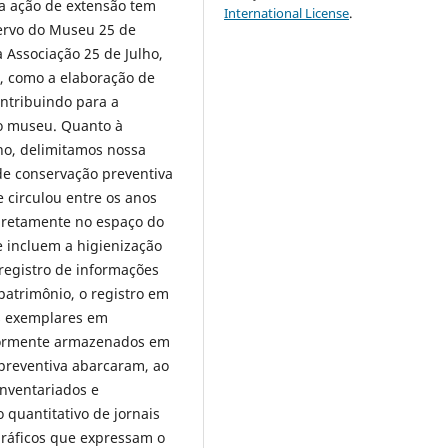
sa ação de extensão tem
International License
.
cervo do Museu 25 de
 Associação 25 de Julho,
, como a elaboração de
ontribuindo para a
do museu. Quanto à
o, delimitamos nossa
de conservação preventiva
e circulou entre os anos
diretamente no espaço do
 incluem a higienização
registro de informações
atrimônio, o registro em
os exemplares em
riormente armazenados em
preventiva abarcaram, ao
inventariados e
quantitativo de jornais
gráficos que expressam o