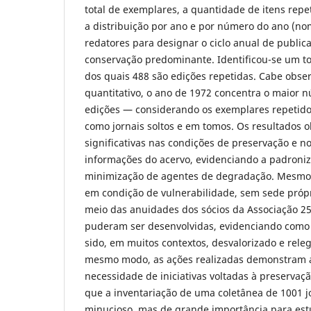
total de exemplares, a quantidade de itens repet
a distribuição por ano e por número do ano (no
redatores para designar o ciclo anual de public
conservação predominante. Identificou-se um to
dos quais 488 são edições repetidas. Cabe obse
quantitativo, o ano de 1972 concentra o maior 
edições — considerando os exemplares repetid
como jornais soltos e em tomos. Os resultados 
significativas nas condições de preservação e no
informações do acervo, evidenciando a padroniz
minimização de agentes de degradação. Mesmo
em condição de vulnerabilidade, sem sede próp
meio das anuidades dos sócios da Associação 25 
puderam ser desenvolvidas, evidenciando como
sido, em muitos contextos, desvalorizado e rel
mesmo modo, as ações realizadas demonstram a
necessidade de iniciativas voltadas à preservaç
que a inventariação de uma coletânea de 1001 j
minucioso, mas de grande importância para est