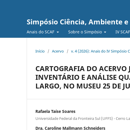
Simpósio Ciência, Ambiente e
Anais do SCAF
Sobre o Simpósio
IV SCA
Início
/
Acervo
/
v. 4 (2026): Anais do IV Simpósio 
CARTOGRAFIA DO ACERVO J
INVENTÁRIO E ANÁLISE QU
LARGO, NO MUSEU 25 DE J
Rafaela Taíse Soares
Universidade Federal da Fronteira Sul (UFFS) - Cerro L
Dra. Caroline Mallmann Schneiders