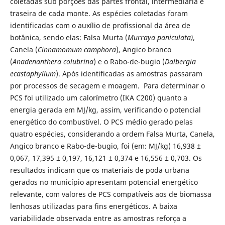
coletadas sub porções das partes frontal, intermediária e
traseira de cada monte. As espécies coletadas foram
identificadas com o auxílio de profissional da área de
botânica, sendo elas: Falsa Murta (
Murraya paniculata)
,
Canela (
Cinnamomum camphora
), Angico branco
(
Anadenanthera colubrina
) e o Rabo-de-bugio (
Dalbergia
ecastaphyllum
). Após identificadas as amostras passaram
por processos de secagem e moagem. Para determinar o
PCS foi utilizado um calorímetro (IKA C200) quanto a
energia gerada em MJ/kg, assim, verificando o potencial
energético do combustível. O PCS médio gerado pelas
quatro espécies, considerando a ordem Falsa Murta, Canela,
Angico branco e Rabo-de-bugio, foi (em: MJ/kg) 16,938 ±
0,067, 17,395 ± 0,197, 16,121 ± 0,374 e 16,556 ± 0,703. Os
resultados indicam que os materiais de poda urbana
gerados no município apresentam potencial energético
relevante, com valores de PCS compatíveis aos de biomassa
lenhosas utilizadas para fins energéticos. A baixa
variabilidade observada entre as amostras reforça a