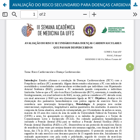
AVALIAÇÃO DO RISCO SECUNDARIO PARA DOENÇAS CARDIOVASCULARES QUE PASSAM DESPERCEBIDOS