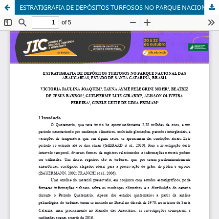
ESTRATIGRAFIA DE DEPÓSITOS TURFOSOS NO PARQUE NACIONAL DAS ARAUCÁRIAS, ESTADO DE SANTA CATARINA, BRASIL