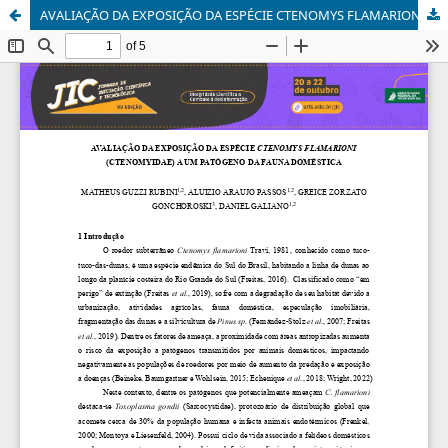
AVALIAÇÃO DA EXPOSIÇÃO DA ESPÉCIE CTENOMYS FLAMARIONI (CTENOMYIDAE) A UM PATÓGENO DA FAUNA DOMÉSTICA