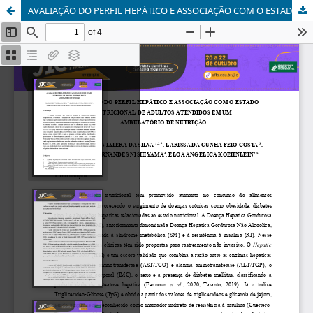
AVALIAÇÃO DO PERFIL HEPÁTICO E ASSOCIAÇÃO COM O ESTADO NUTRICIONAL DE ADULTOS ATENDIDOS EM UMAMBULATÓRIO DE NUTRIÇÃO