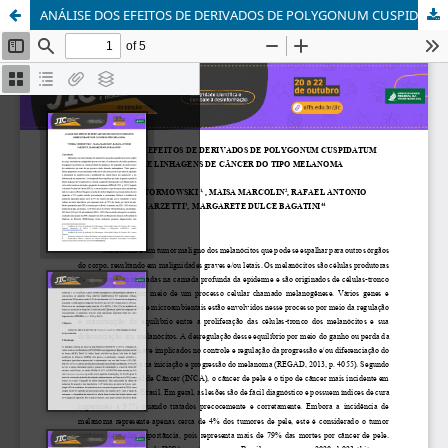
ANÁLISE DOS EFEITOS DE DERIVADOS DE POLYGONUM CUSPIDATUM SOBRE LINHAGENS DE CÂNCER DO TIPO MELANOMA