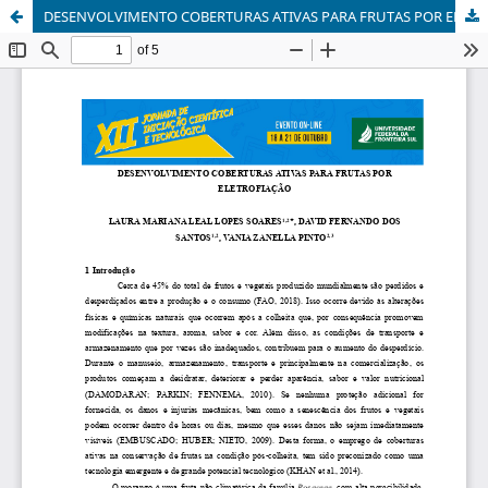
DESENVOLVIMENTO COBERTURAS ATIVAS PARA FRUTAS POR ELETROFIAÇÃO