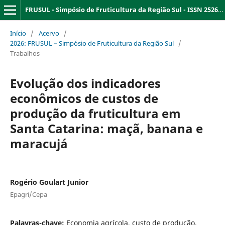
FRUSUL - Simpósio de Fruticultura da Região Sul - ISSN 2526-9909
Início
/
Acervo
/
2026: FRUSUL – Simpósio de Fruticultura da Região Sul
/
Trabalhos
Evolução dos indicadores
econômicos de custos de
produção da fruticultura em
Santa Catarina: maçã, banana e
maracujá
Rogério Goulart Junior
Epagri/Cepa
Palavras-chave:
Economia agrícola, custo de produção,