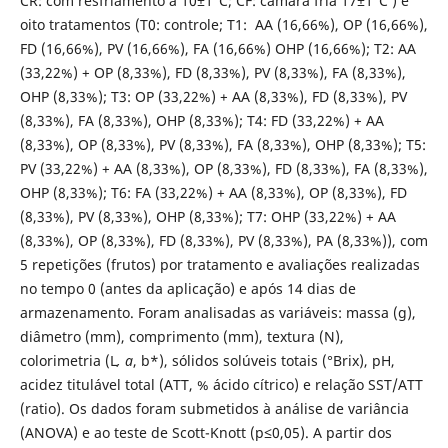
CR: com resfriamento a 10±1°C; CF: câmara fria 17±1°C ) e
oito tratamentos (T0: controle; T1: AA (16,66%), OP (16,66%),
FD (16,66%), PV (16,66%), FA (16,66%) OHP (16,66%); T2: AA
(33,22%) + OP (8,33%), FD (8,33%), PV (8,33%), FA (8,33%),
OHP (8,33%); T3: OP (33,22%) + AA (8,33%), FD (8,33%), PV
(8,33%), FA (8,33%), OHP (8,33%); T4: FD (33,22%) + AA
(8,33%), OP (8,33%), PV (8,33%), FA (8,33%), OHP (8,33%); T5:
PV (33,22%) + AA (8,33%), OP (8,33%), FD (8,33%), FA (8,33%),
OHP (8,33%); T6: FA (33,22%) + AA (8,33%), OP (8,33%), FD
(8,33%), PV (8,33%), OHP (8,33%); T7: OHP (33,22%) + AA
(8,33%), OP (8,33%), FD (8,33%), PV (8,33%), PA (8,33%)), com
5 repetições (frutos) por tratamento e avaliações realizadas
no tempo 0 (antes da aplicação) e após 14 dias de
armazenamento. Foram analisadas as variáveis: massa (g),
diâmetro (mm), comprimento (mm), textura (N),
colorimetria (L
, a
, b*), sólidos solúveis totais (°Brix), pH,
acidez titulável total (ATT, % ácido cítrico) e relação SST/ATT
(ratio). Os dados foram submetidos à análise de variância
(ANOVA) e ao teste de Scott-Knott (p≤0,05). A partir dos