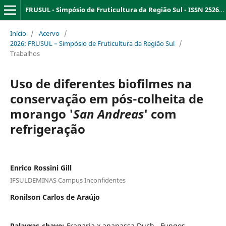
FRUSUL - Simpósio de Fruticultura da Região Sul - ISSN 2526-9909
Início
/
Acervo
/
2026: FRUSUL – Simpósio de Fruticultura da Região Sul
/
Trabalhos
Uso de diferentes biofilmes na
conservação em pós-colheita de
morango '
San
Andreas
' com
refrigeração
Enrico Rossini Gill
IFSULDEMINAS Campus Inconfidentes
Ronilson Carlos de Araújo
Palavras-chave:
Fragaria x ananassa Duch., Fungos,