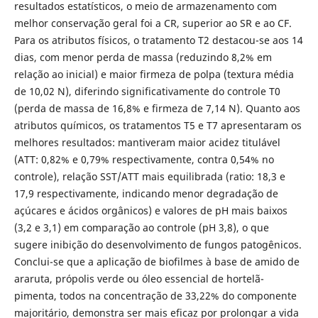
resultados estatísticos, o meio de armazenamento com
melhor conservação geral foi a CR, superior ao SR e ao CF.
Para os atributos físicos, o tratamento T2 destacou-se aos 14
dias, com menor perda de massa (reduzindo 8,2% em
relação ao inicial) e maior firmeza de polpa (textura média
de 10,02 N), diferindo significativamente do controle T0
(perda de massa de 16,8% e firmeza de 7,14 N). Quanto aos
atributos químicos, os tratamentos T5 e T7 apresentaram os
melhores resultados: mantiveram maior acidez titulável
(ATT: 0,82% e 0,79% respectivamente, contra 0,54% no
controle), relação SST/ATT mais equilibrada (ratio: 18,3 e
17,9 respectivamente, indicando menor degradação de
açúcares e ácidos orgânicos) e valores de pH mais baixos
(3,2 e 3,1) em comparação ao controle (pH 3,8), o que
sugere inibição do desenvolvimento de fungos patogênicos.
Conclui-se que a aplicação de biofilmes à base de amido de
araruta, própolis verde ou óleo essencial de hortelã-
pimenta, todos na concentração de 33,22% do componente
majoritário, demonstra ser mais eficaz por prolongar a vida