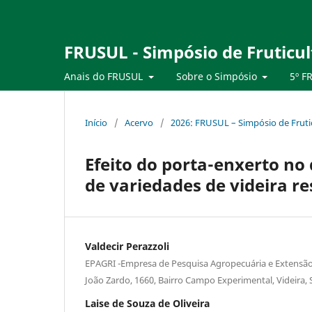
FRUSUL - Simpósio de Fruticul
Anais do FRUSUL
Sobre o Simpósio
5º F
Início
/
Acervo
/
2026: FRUSUL – Simpósio de Frutic
Efeito do porta-enxerto n
de variedades de videira re
Valdecir Perazzoli
EPAGRI -Empresa de Pesquisa Agropecuária e Extensão 
João Zardo, 1660, Bairro Campo Experimental, Videira, 
Laise de Souza de Oliveira