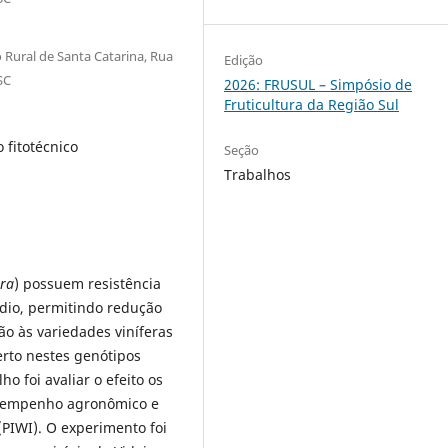
Rural de Santa Catarina, Rua
Edição
SC
2026: FRUSUL – Simpósio de
Fruticultura da Região Sul
o fitotécnico
Seção
Trabalhos
era
) possuem resistência
ldio, permitindo redução
ão às variedades viníferas
erto nestes genótipos
o foi avaliar o efeito os
desempenho agronômico e
 (PIWI). O experimento foi