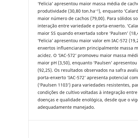
‘Felicia’ apresentou maior massa média de cacho
produtividade (30,80 ton.ha⁻¹), enquanto ‘Calar
maior número de cachos (79,00). Para sólidos so
interação entre variedade e porta-enxerto. ‘Cala
maior SS quando enxertada sobre ‘Paulsen’ (18,
‘Felicia’ apresentou maior valor em IAC-572 (19,2
enxertos influenciaram principalmente massa m
acidez. O ‘IAC-572’ promoveu maior massa média
maior pH (3,50), enquanto ‘Paulsen’ apresentou 
(92,25). Os resultados observados na safra ava
porta-enxerto ‘IAC-572’ apresenta potencial com
(‘Paulsen 1103’) para variedades resistentes, p
condições de cultivo voltadas à integração entre
doenças e qualidade enológica, desde que o vigo
adequadamente manejado.