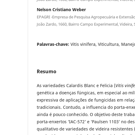
Nelson Cristiano Weber
EPAGRI -Empresa de Pesquisa Agropecuária e Extensão 
João Zardo, 1660, Bairro Campo Experimental, Videira, 
Palavras-chave:
Vitis vinífera, Viticultura, Manej
Resumo
As variedades Calardis Blanc e Felicia (
Vitis vinif
genética a doenças fúngicas, em especial ao mí
expressiva de aplicações de fungicidas em relaç
tradicionais. Contudo, a influencia do porta-enx
ainda é pouco conhecido. O objetivo deste trabalh
porta-enxertos ‘IAC-572’ e ‘Paulsen 1103’ no 
qualitativo de variedades de videira resistentes