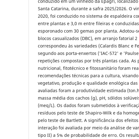
conduzido em um vinhedo da Epagri, localizado 
Santa Catarina, durante a safra 2025/2026. O v
2020, foi conduzido no sistema de espaldeira 
entre plantas e 3,0 m entre fileiras e conduzid
esporonado com 30 gemas por planta. Adotou-s
blocos casualizados (DBC), em arranjo fatorial 2 
correspondeu às variedades (Calardis Blanc e Fe
segundo aos porta-enxertos ('IAC-572' e 'Pauls
repetições compostas por três plantas cada. As 
nutricional, fitotécnico e fitossanitário foram r
recomendações técnicas para a cultura, visando 
vegetativo, produção e qualidade enológica das 
avaliadas foram a produtividade estimada (ton.
massa média dos cachos (g), pH, sólidos solúveis 
(meq/L). Os dados foram submetidos à verifica
resíduos pelo teste de Shapiro-Wilk e da homog
pelo teste de Bartlett. A significância dos efeito
interação foi avaliada por meio da análise de va
tipo II) a 5% de probabilidade de erro. Os resu