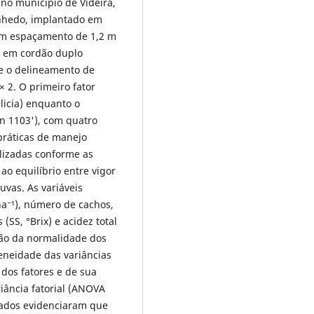
no município de Videira,
inhedo, implantado em
com espaçamento de 1,2 m
as em cordão duplo
e o delineamento de
× 2. O primeiro fator
licia) enquanto o
en 1103'), com quatro
práticas de manejo
ealizadas conforme as
ao equilíbrio entre vigor
uvas. As variáveis
ha⁻¹), número de cachos,
(SS, °Brix) e acidez total
ção da normalidade dos
eneidade das variâncias
s dos fatores e de sua
riância fatorial (ANOVA
ltados evidenciaram que