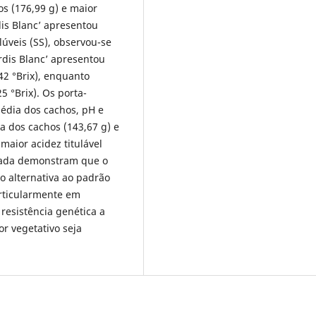
s (176,99 g) e maior
dis Blanc’ apresentou
lúveis (SS), observou-se
rdis Blanc’ apresentou
42 °Brix), enquanto
5 °Brix). Os porta-
édia dos cachos, pH e
 dos cachos (143,67 g) e
maior acidez titulável
liada demonstram que o
o alternativa ao padrão
articularmente em
 resistência genética a
r vegetativo seja