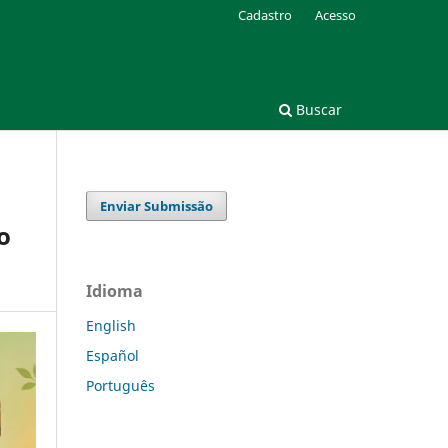
Cadastro
Acesso
Buscar
Enviar Submissão
o
Idioma
English
Español
Português