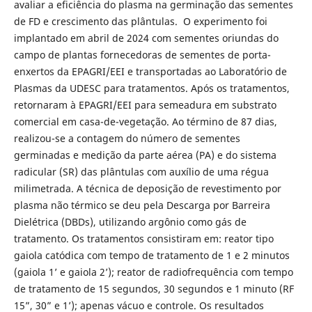
avaliar a eficiência do plasma na germinação das sementes
de FD e crescimento das plântulas. O experimento foi
implantado em abril de 2024 com sementes oriundas do
campo de plantas fornecedoras de sementes de porta-
enxertos da EPAGRI/EEI e transportadas ao Laboratório de
Plasmas da UDESC para tratamentos. Após os tratamentos,
retornaram à EPAGRI/EEI para semeadura em substrato
comercial em casa-de-vegetação. Ao término de 87 dias,
realizou-se a contagem do número de sementes
germinadas e medição da parte aérea (PA) e do sistema
radicular (SR) das plântulas com auxílio de uma régua
milimetrada. A técnica de deposição de revestimento por
plasma não térmico se deu pela Descarga por Barreira
Dielétrica (DBDs), utilizando argônio como gás de
tratamento. Os tratamentos consistiram em: reator tipo
gaiola catódica com tempo de tratamento de 1 e 2 minutos
(gaiola 1’ e gaiola 2’); reator de radiofrequência com tempo
de tratamento de 15 segundos, 30 segundos e 1 minuto (RF
15”, 30” e 1’); apenas vácuo e controle. Os resultados