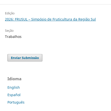
Edição
2026: FRUSUL – Simpósio de Fruticultura da Região Sul
Seção
Trabalhos
Enviar Submissão
Idioma
English
Español
Português