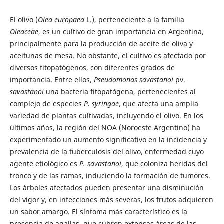
El olivo (
Olea europaea
L.), perteneciente a la familia
Oleaceae
, es un cultivo de gran importancia en Argentina,
principalmente para la producción de aceite de oliva y
aceitunas de mesa. No obstante, el cultivo es afectado por
diversos fitopatógenos, con diferentes grados de
importancia. Entre ellos,
Pseudomonas savastanoi
pv.
savastanoi
una bacteria fitopatógena, pertenecientes al
complejo de especies
P. syringae
, que afecta una amplia
variedad de plantas cultivadas, incluyendo el olivo. En los
últimos años, la región del NOA (Noroeste Argentino) ha
experimentado un aumento significativo en la incidencia y
prevalencia de la tuberculosis del olivo, enfermedad cuyo
agente etiológico es
P. savastanoi
,
que coloniza heridas del
tronco y de las ramas, induciendo la formación de tumores.
Los árboles afectados pueden presentar una disminución
del vigor y, en infecciones más severas, los frutos adquieren
un sabor amargo. El síntoma más característico es la
presencia de agallas, que cubren extensas áreas de las