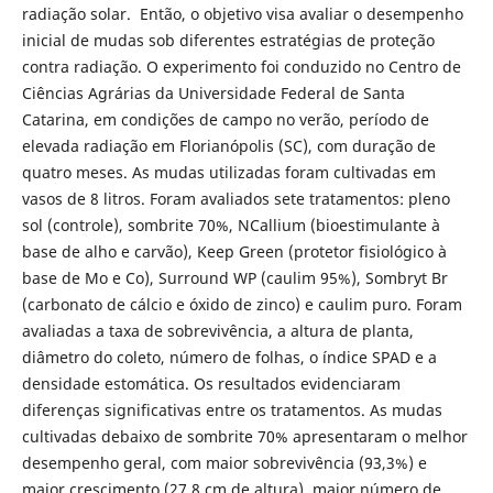
radiação solar. Então, o objetivo visa avaliar o desempenho
inicial de mudas sob diferentes estratégias de proteção
contra radiação. O experimento foi conduzido no Centro de
Ciências Agrárias da Universidade Federal de Santa
Catarina, em condições de campo no verão, período de
elevada radiação em Florianópolis (SC), com duração de
quatro meses. As mudas utilizadas foram cultivadas em
vasos de 8 litros. Foram avaliados sete tratamentos: pleno
sol (controle), sombrite 70%, NCallium (bioestimulante à
base de alho e carvão), Keep Green (protetor fisiológico à
base de Mo e Co), Surround WP (caulim 95%), Sombryt Br
(carbonato de cálcio e óxido de zinco) e caulim puro. Foram
avaliadas a taxa de sobrevivência, a altura de planta,
diâmetro do coleto, número de folhas, o índice SPAD e a
densidade estomática. Os resultados evidenciaram
diferenças significativas entre os tratamentos. As mudas
cultivadas debaixo de sombrite 70% apresentaram o melhor
desempenho geral, com maior sobrevivência (93,3%) e
maior crescimento (27,8 cm de altura), maior número de