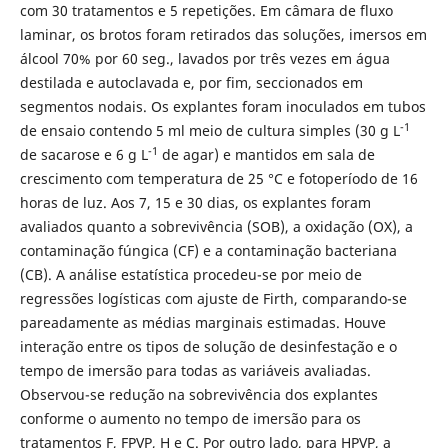
com 30 tratamentos e 5 repetições. Em câmara de fluxo
laminar, os brotos foram retirados das soluções, imersos em
álcool 70% por 60 seg., lavados por três vezes em água
destilada e autoclavada e, por fim, seccionados em
segmentos nodais. Os explantes foram inoculados em tubos
-1
de ensaio contendo 5 ml meio de cultura simples (30 g L
-1
de sacarose e 6 g L
de agar) e mantidos em sala de
crescimento com temperatura de 25 °C e fotoperíodo de 16
horas de luz. Aos 7, 15 e 30 dias, os explantes foram
avaliados quanto a sobrevivência (SOB), a oxidação (OX), a
contaminação fúngica (CF) e a contaminação bacteriana
(CB). A análise estatística procedeu-se por meio de
regressões logísticas com ajuste de Firth, comparando-se
pareadamente as médias marginais estimadas. Houve
interação entre os tipos de solução de desinfestação e o
tempo de imersão para todas as variáveis avaliadas.
Observou-se redução na sobrevivência dos explantes
conforme o aumento no tempo de imersão para os
tratamentos F, FPVP, H e C. Por outro lado, para HPVP, a