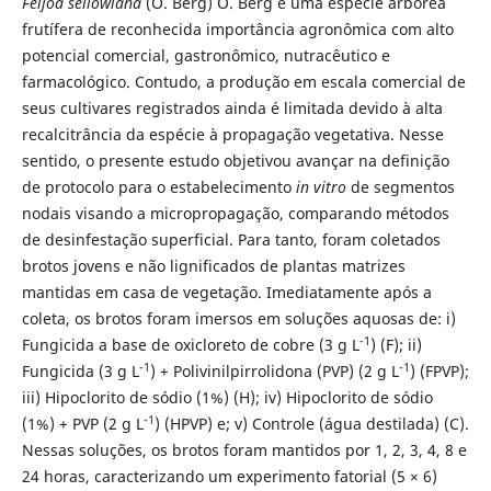
Feijoa sellowiana
(O. Berg) O. Berg é uma espécie arbórea
frutífera de reconhecida importância agronômica com alto
potencial comercial, gastronômico, nutracêutico e
farmacológico. Contudo, a produção em escala comercial de
seus cultivares registrados ainda é limitada devido à alta
recalcitrância da espécie à propagação vegetativa. Nesse
sentido, o presente estudo objetivou avançar na definição
de protocolo para o estabelecimento
in vitro
de segmentos
nodais visando a micropropagação, comparando métodos
de desinfestação superficial. Para tanto, foram coletados
brotos jovens e não lignificados de plantas matrizes
mantidas em casa de vegetação. Imediatamente após a
coleta, os brotos foram imersos em soluções aquosas de: i)
-1
Fungicida a base de oxicloreto de cobre (3 g L
) (F); ii)
-1
-1
Fungicida (3 g L
) + Polivinilpirrolidona (PVP) (2 g L
) (FPVP);
iii) Hipoclorito de sódio (1%) (H); iv) Hipoclorito de sódio
-1
(1%) + PVP (2 g L
) (HPVP) e; v) Controle (água destilada) (C).
Nessas soluções, os brotos foram mantidos por 1, 2, 3, 4, 8 e
24 horas, caracterizando um experimento fatorial (5 × 6)