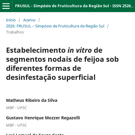
FRUSUL - Simpósio de Fruticultura da Região Sul - ISSN 2526-9909
Início
/
Acervo
/
2026: FRUSUL – Simpósio de Fruticultura da Região Sul
/
Trabalhos
Estabelecimento
in vitro
de
segmentos nodais de feijoa sob
diferentes formas de
desinfestação superficial
Matheus Ribeiro da Silva
MBF - UFSC
Gustavo Henrique Mozzer Regazolli
MBF - UFSC