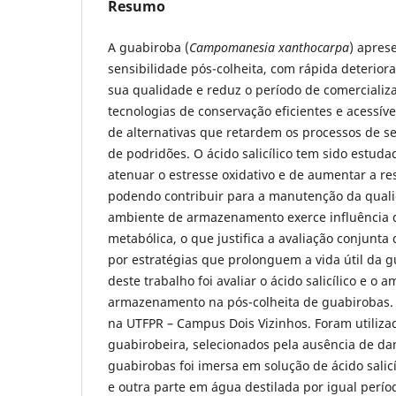
Resumo
A guabiroba (
Campomanesia xanthocarpa
) apres
sensibilidade pós-colheita, com rápida deterio
sua qualidade e reduz o período de comercializ
tecnologias de conservação eficientes e acessíve
de alternativas que retardem os processos de s
de podridões. O ácido salicílico tem sido estud
atenuar o estresse oxidativo e de aumentar a res
podendo contribuir para a manutenção da quali
ambiente de armazenamento exerce influência d
metabólica, o que justifica a avaliação conjunta
por estratégias que prolonguem a vida útil da g
deste trabalho foi avaliar o ácido salicílico e o 
armazenamento na pós-colheita de guabirobas. O
na UTFPR – Campus Dois Vizinhos. Foram utiliza
guabirobeira, selecionados pela ausência de da
guabirobas foi imersa em solução de ácido salic
e outra parte em água destilada por igual perío