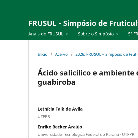
FRUSUL - Simpósio de Fruticul
Anais do FRUSUL
Sobre o Simpósio
5º F
Início
/
Acervo
/
2026: FRUSUL – Simpósio de Frutic
Ácido salicílico e ambient
guabiroba
Lethícia Falk de Ávila
UTFPR
Enrike Becker Araújo
Universidade Tecnológica Federal do Paraná - UTFPR