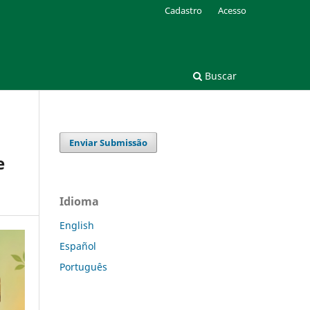
Cadastro
Acesso
Buscar
Enviar Submissão
e
Idioma
English
Español
Português