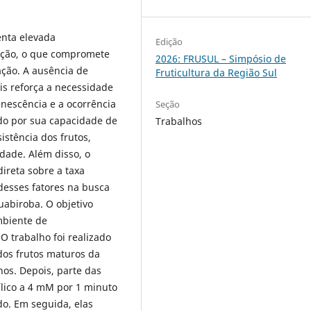
enta elevada
Edição
ração, o que compromete
2026: FRUSUL – Simpósio de
ação. A ausência de
Fruticultura da Região Sul
is reforça a necessidade
enescência e a ocorrência
Seção
ado por sua capacidade de
Trabalhos
istência dos frutos,
dade. Além disso, o
ireta sobre a taxa
 desses fatores na busca
uabiroba. O objetivo
ambiente de
 trabalho foi realizado
dos frutos maturos da
nos. Depois, parte das
ílico a 4 mM por 1 minuto
do. Em seguida, elas