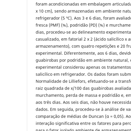
foram acondicionadas em embalagem articulada 
x 10 cm), sendo armazenadas em ambiente natura
refrigerador (5 ºC). Aos 3 e 6 dias, foram avalia
fresca (PMF) (%), podridão (PD) (%) e murchame
dias, procedeu-se ao delineamento experimenta
casualizado, em fatorial 2 x 2 (ácido salicílico x
armazenamento), com quatro repetições e 20 fr
experimental. Diferentemente, aos 6 dias, devid
guabirobas por podridão em ambiente natural,
experimental considerou apenas os tratamento
salicílico em refrigerador. Os dados foram subm
Normalidade de Lilliefors, efetuando-se a tran
raiz quadrada de x/100 das guabirobas avaliad
murchamento, perda de massa e podridão e, em r
aos três dias. Aos seis dias, não houve necessi
dados. Em seguida, procedeu-se à análise de var
comparação de médias de Duncan (α = 0,05). Aos
interação significativa entre os fatores para p
para o fator isolado ambiente de armazenamen