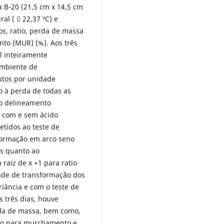
B-20 (21,5 cm x 14,5 cm
l (  22,37 ºC) e
dos, ratio, perda de massa
nto (MUR) (%). Aos três
l inteiramente
 ambiente de
utos por unidade
o à perda de todas as
 o delineamento
s com e sem ácido
etidos ao teste de
sformação em arco seno
as quanto ao
aiz de x +1 para ratio
dade de transformação dos
iância e com o teste de
 três dias, houve
erda de massa, bem como,
to para murchamento e