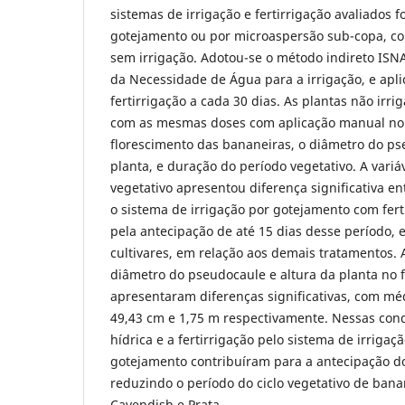
sistemas de irrigação e fertirrigação avaliados f
gotejamento ou por microaspersão sub-copa, c
sem irrigação. Adotou-se o método indireto ISNA
da Necessidade de Água para a irrigação, e apli
fertirrigação a cada 30 dias. As plantas não irri
com as mesmas doses com aplicação manual no 
florescimento das bananeiras, o diâmetro do ps
planta, e duração do período vegetativo. A vari
vegetativo apresentou diferença significativa e
o sistema de irrigação por gotejamento com fert
pela antecipação de até 15 dias desse período,
cultivares, em relação aos demais tratamentos. 
diâmetro do pseudocaule e altura da planta no 
apresentaram diferenças significativas, com méd
49,43 cm e 1,75 m respectivamente. Nessas con
hídrica e a fertirrigação pelo sistema de irrigaç
gotejamento contribuíram para a antecipação do
reduzindo o período do ciclo vegetativo de ban
Cavendish e Prata.