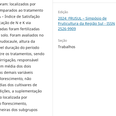
oram: localizados por
omparados ao tratamento
Edição
 – Índice de Satisfação
2024: FRUSUL – Simpósio de
cação de N e K via
Fruticultura da Região Sul - ISSN
2526-9909
gadas foram fertilizadas
solo. Foram avaliados no
Seção
eudocaule, altura da
Trabalhos
ável duração do período
ntre os tratamentos, sendo
irrigação, responsável
 em média dos dois
As demais variáveis
florescimento, não
ias dos cultivares de
dições, a suplementação
ão localizada por
 florescimento,
aneiras dos subgrupos