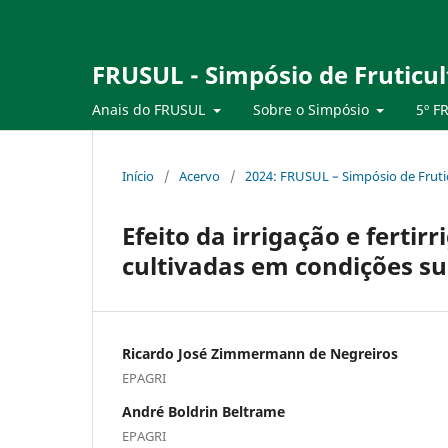
FRUSUL - Simpósio de Fruticul
Anais do FRUSUL
Sobre o Simpósio
5º F
Início
/
Acervo
/
2024: FRUSUL – Simpósio de Frutic
Efeito da irrigação e fert
cultivadas em condições su
Ricardo José Zimmermann de Negreiros
EPAGRI
André Boldrin Beltrame
EPAGRI