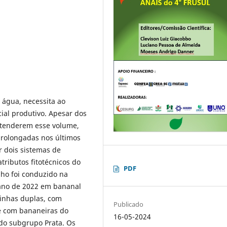
 água, necessita ao
al produtivo. Apesar dos
 atenderem esse volume,
prolongadas nos últimos
ar dois sistemas de
tributos fitotécnicos do
PDF
lho foi conduzido na
 ano de 2022 em bananal
linhas duplas, com
Publicado
e com bananeiras do
16-05-2024
do subgrupo Prata. Os