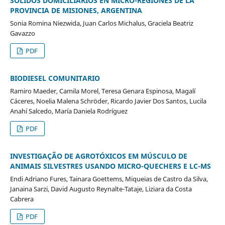
SÓLIDOS DOMICILIARIOS EN MICRO-REGIONES DE LA
PROVINCIA DE MISIONES, ARGENTINA
Sonia Romina Niezwida, Juan Carlos Michalus, Graciela Beatriz
Gavazzo
PDF
BIODIESEL COMUNITARIO
Ramiro Maeder, Camila Morel, Teresa Genara Espinosa, Magalí
Cáceres, Noelia Malena Schröder, Ricardo Javier Dos Santos, Lucila
Anahí Salcedo, María Daniela Rodríguez
PDF
INVESTIGAÇÃO DE AGROTÓXICOS EM MÚSCULO DE
ANIMAIS SILVESTRES USANDO MICRO-QUECHERS E LC-MS
Endi Adriano Fures, Tainara Goettems, Miqueias de Castro da Silva,
Janaina Sarzi, David Augusto Reynalte-Tataje, Liziara da Costa
Cabrera
PDF