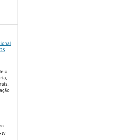
cional
POS
Meio
ria,
rais,
mação
mo
o IV