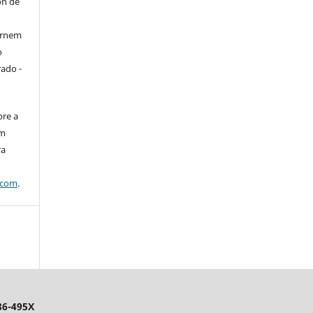
ón de
tornem
o
rado -
bre a
em
ra
.com
.
86-495X