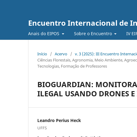
Encuentro Internacional de I
Anais do EIPOS
Sobre o Encuentro
IV E
Início
/
Acervo
/
v. 3 (2025): III Encuentro Interna
Ciências Florestais, Agronomia, Meio Ambiente, Agroeco
Tecnologias, Formação de Professores
BIOGUARDIAN: MONITORA
ILEGAL USANDO DRONES E 
Leandro Perius Heck
UFFS