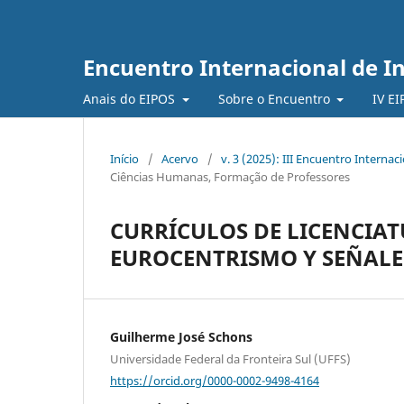
Encuentro Internacional de I
Anais do EIPOS
Sobre o Encuentro
IV E
Início
/
Acervo
/
v. 3 (2025): III Encuentro Interna
Ciências Humanas, Formação de Professores
CURRÍCULOS DE LICENCIAT
EUROCENTRISMO Y SEÑALE
Guilherme José Schons
Universidade Federal da Fronteira Sul (UFFS)
https://orcid.org/0000-0002-9498-4164