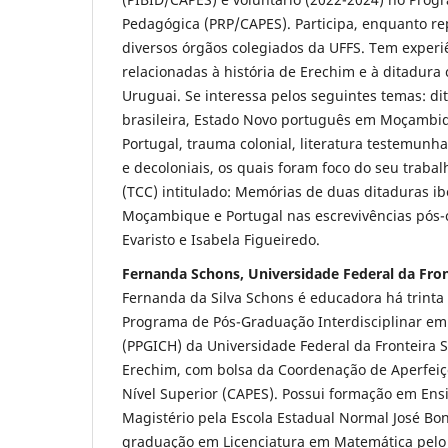
Pedagógica (PRP/CAPES). Participa, enquanto re
diversos órgãos colegiados da UFFS. Tem exper
relacionadas à história de Erechim e à ditadura c
Uruguai. Se interessa pelos seguintes temas: dita
brasileira, Estado Novo português em Moçambiq
Portugal, trauma colonial, literatura testemunha
e decoloniais, os quais foram foco do seu traba
(TCC) intitulado: Memórias de duas ditaduras ib
Moçambique e Portugal nas escrevivências pós-
Evaristo e Isabela Figueiredo.
Fernanda Schons, Universidade Federal da Fron
Fernanda da Silva Schons é educadora há trinta
Programa de Pós-Graduação Interdisciplinar e
(PPGICH) da Universidade Federal da Fronteira S
Erechim, com bolsa da Coordenação de Aperfei
Nível Superior (CAPES). Possui formação em Ensi
Magistério pela Escola Estadual Normal José Bon
graduação em Licenciatura em Matemática pelo 