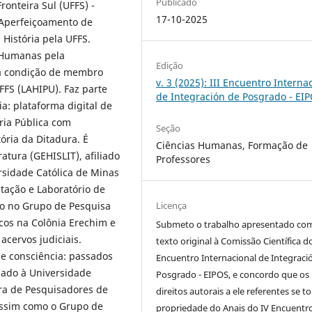
Publicado
onteira Sul (UFFS) -
17-10-2025
 Aperfeiçoamento de
História pela UFFS.
 Humanas pela
Edição
 na condição de membro
v. 3 (2025): III Encuentro Interna
FFS (LAHIPU). Faz parte
de Integración de Posgrado - EI
a: plataforma digital de
ória Pública com
Seção
tória da Ditadura. É
Ciências Humanas, Formação de
tura (GEHISLIT), afiliado
Professores
rsidade Católica de Minas
tação e Laboratório de
Licença
to no Grupo de Pesquisa
cos na Colônia Erechim e
Submeto o trabalho apresentado co
acervos judiciais.
texto original à Comissão Científica d
e consciência: passados
Encuentro Internacional de Integraci
iado à Universidade
Posgrado - EIPOS, e concordo que os
ra de Pesquisadores de
direitos autorais a ele referentes se 
assim como o Grupo de
propriedade do Anais do IV Encuentr