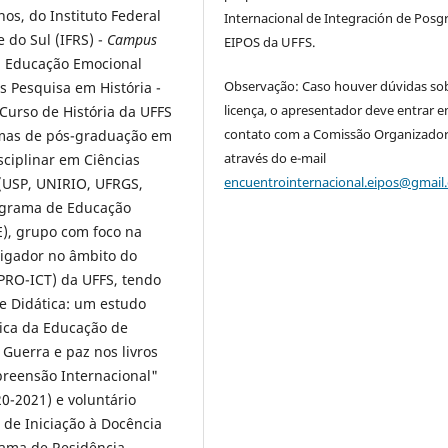
s, do Instituto Federal
Internacional de Integración de Posg
 do Sul (IFRS) -
Campus
EIPOS da UFFS.
m Educação Emocional
Observação: Caso houver dúvidas so
 Pesquisa em História -
licença, o apresentador deve entrar 
 Curso de História da UFFS
contato com a Comissão Organizado
amas de pós-graduação em
através do e-mail
isciplinar em Ciências
encuentrointernacional.eipos@gmail
 (USP, UNIRIO, UFRGS,
rograma de Educação
E), grupo com foco na
tigador no âmbito do
(PRO-ICT) da UFFS, tendo
e Didática: um estudo
ica da Educação de
 Guerra e paz nos livros
preensão Internacional"
0-2021) e voluntário
 de Iniciação à Docência
rama de Residência