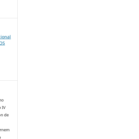
cional
POS
mo
o IV
ón de
tornem
o