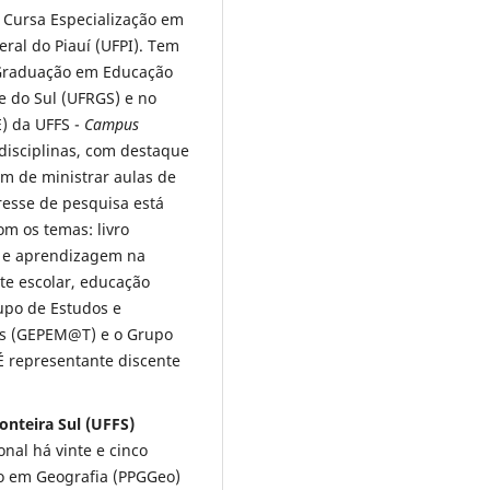
. Cursa Especialização em
eral do Piauí (UFPI). Tem
-Graduação em Educação
e do Sul (UFRGS) e no
) da UFFS -
Campus
disciplinas, com destaque
ém de ministrar aulas de
eresse de pesquisa está
m os temas: livro
no e aprendizagem na
te escolar, educação
upo de Estudos e
as (GEPEM@T) e o Grupo
 representante discente
onteira Sul (UFFS)
nal há vinte e cinco
o em Geografia (PPGGeo)