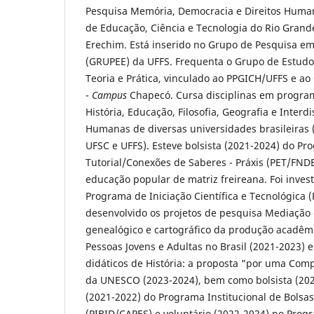
Pesquisa Memória, Democracia e Direitos Humano
de Educação, Ciência e Tecnologia do Rio Grande
Erechim. Está inserido no Grupo de Pesquisa e
(GRUPEE) da UFFS. Frequenta o Grupo de Estudos
Teoria e Prática, vinculado ao PPGICH/UFFS e ao
-
Campus
Chapecó. Cursa disciplinas em progr
História, Educação, Filosofia, Geografia e Interd
Humanas de diversas universidades brasileiras
UFSC e UFFS). Esteve bolsista (2021-2024) do P
Tutorial/Conexões de Saberes - Práxis (PET/FND
educação popular de matriz freireana. Foi inves
Programa de Iniciação Científica e Tecnológica 
desenvolvido os projetos de pesquisa Mediação 
genealógico e cartográfico da produção acadêm
Pessoas Jovens e Adultas no Brasil (2021-2023) e
didáticos de História: a proposta "por uma Com
da UNESCO (2023-2024), bem como bolsista (202
(2021-2022) do Programa Institucional de Bolsas
(PIBID/CAPES) e voluntário (2022-2024) no Prog