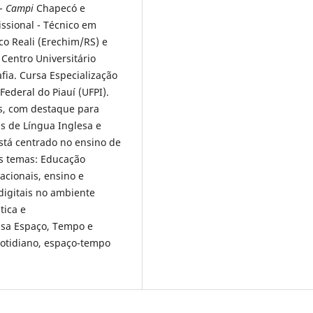
 -
Campi
Chapecó e
ssional - Técnico em
co Reali (Erechim/RS) e
Centro Universitário
fia. Cursa Especialização
ederal do Piauí (UFPI).
as, com destaque para
s de Língua Inglesa e
stá centrado no ensino de
s temas: Educação
cacionais, ensino e
digitais no ambiente
tica e
uisa Espaço, Tempo e
cotidiano, espaço-tempo