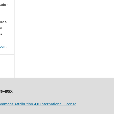
rado -
bre a
em
ra
.com
.
86-495X
ommons
Attribution 4.0 International License