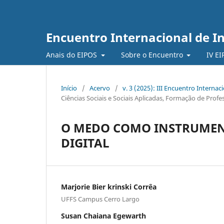
Encuentro Internacional de I
Anais do EIPOS
Sobre o Encuentro
IV E
Início
/
Acervo
/
v. 3 (2025): III Encuentro Interna
Ciências Sociais e Sociais Aplicadas, Formação de Profe
O MEDO COMO INSTRUMEN
DIGITAL
Marjorie Bier krinski Corrêa
UFFS Campus Cerro Largo
Susan Chaiana Egewarth