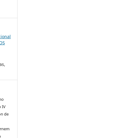
cional
POS
as,
mo
o IV
ón de
tornem
o