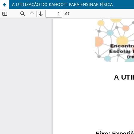
A UTILIZAÇÃO DO KAHOOT! PARA ENSINAR FÍSICA