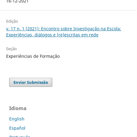
16-12-2021
Edição
v. 17 n. 1 (2021): Encontro sobre Investigação na Escola:
Experiências, diálogos e (re)escritas em rede
Seção
Experiências de Formação
Enviar Submissão
Idioma
English
Español