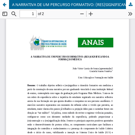
A NARRATIVA DE UM PERCURSO FORMATIVO: (RES)SIGNIFICANDO A FORMAÇÃO MÉDICA